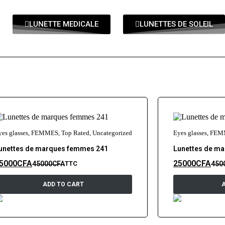
LUNETTE MEDICALE
LUNETTES DE SOLEIL
yes glasses
,
FEMMES
,
Top Rated
,
Uncategorized
Eyes glasses
,
FEM
unettes de marques femmes 241
Lunettes de m
5000
CFA
25000
CFA
45000
CFA
450
TTC
ADD TO CART