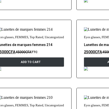
yes glasses
,
FEMMES
,
Top Rated
,
Uncategorized
Eyes glasses
,
FEM
unettes de marques femmes 214
Lunettes de m
5000
CFA
25000
CFA
45000
CFA
450
TTC
ADD TO CART
yes glasses
,
FEMMES
,
Top Rated
,
Uncategorized
Eyes glasses
,
FEM