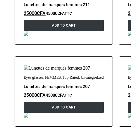
Lunettes de marques femmes 211
L
25000
CFA
2
45000
CFA
TTC
ADD TO CART
Eyes glasses
,
FEMMES
,
Top Rated
,
Uncategorized
E
Lunettes de marques femmes 207
L
25000
CFA
2
45000
CFA
TTC
ADD TO CART