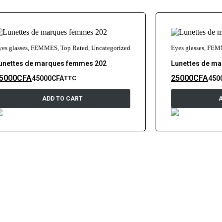
yes glasses
,
FEMMES
,
Top Rated
,
Uncategorized
Eyes glasses
,
FEM
unettes de marques femmes 202
Lunettes de m
5000
CFA
25000
CFA
45000
CFA
450
TTC
ADD TO CART