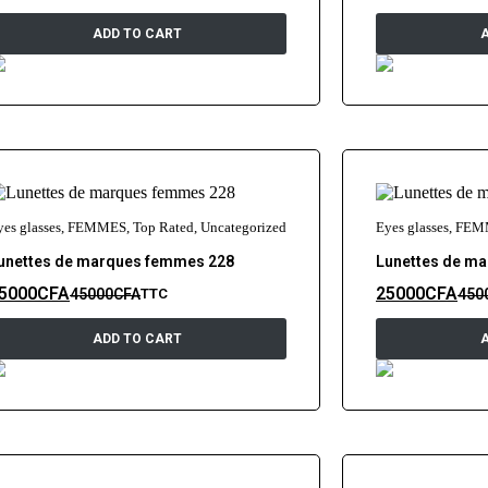
ADD TO CART
yes glasses
,
FEMMES
,
Top Rated
,
Uncategorized
Eyes glasses
,
FEM
unettes de marques femmes 228
Lunettes de m
5000
CFA
25000
CFA
45000
CFA
450
TTC
ADD TO CART