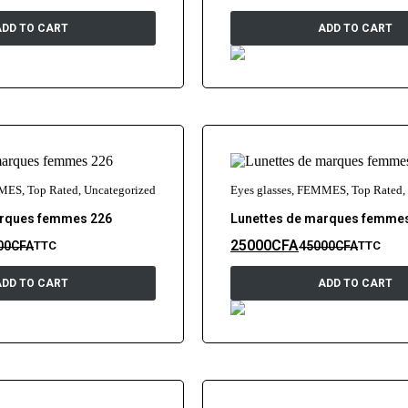
ADD TO CART
ADD TO CART
MES
,
Top Rated
,
Uncategorized
Eyes glasses
,
FEMMES
,
Top Rated
,
arques femmes 226
Lunettes de marques femme
25000
CFA
00
CFA
45000
CFA
TTC
TTC
ADD TO CART
ADD TO CART