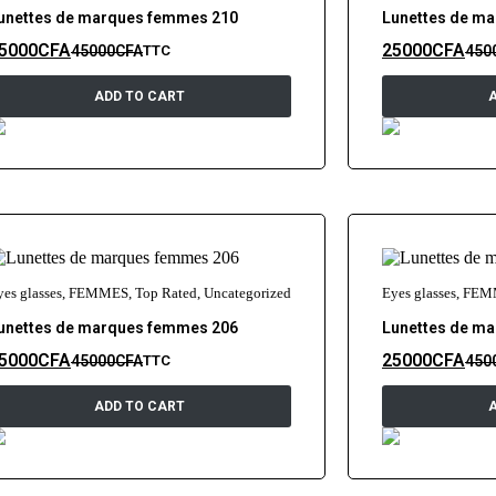
unettes de marques femmes 210
Lunettes de m
5000
CFA
25000
CFA
45000
CFA
450
TTC
ADD TO CART
yes glasses
,
FEMMES
,
Top Rated
,
Uncategorized
Eyes glasses
,
FEM
unettes de marques femmes 206
Lunettes de m
5000
CFA
25000
CFA
45000
CFA
450
TTC
ADD TO CART