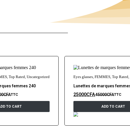
MES
,
Top Rated
,
Uncategorized
Eyes glasses
,
FEMMES
,
Top Rated
,
arques femmes 240
Lunettes de marques femme
25000
CFA
00
CFA
45000
CFA
TTC
TTC
ADD TO CART
ADD TO CART