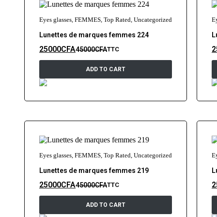
Eyes glasses
,
FEMMES
,
Top Rated
,
Uncategorized
E
Lunettes de marques femmes 224
L
25000
CFA
2
45000
CFA
TTC
ADD TO CART
Eyes glasses
,
FEMMES
,
Top Rated
,
Uncategorized
E
Lunettes de marques femmes 219
L
25000
CFA
2
45000
CFA
TTC
ADD TO CART