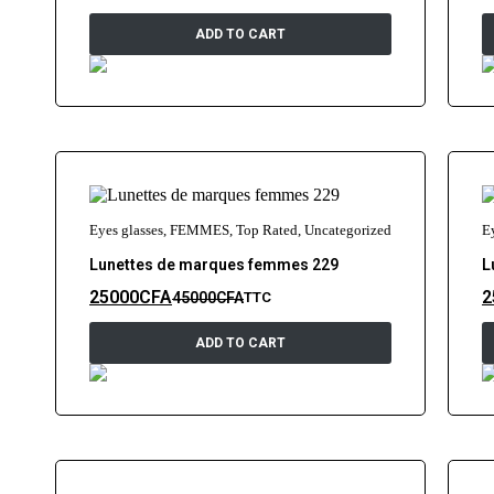
ADD TO CART
Eyes glasses
,
FEMMES
,
Top Rated
,
Uncategorized
E
Lunettes de marques femmes 229
L
25000
CFA
2
45000
CFA
TTC
ADD TO CART