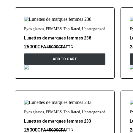
Eyes glasses
,
FEMMES
,
Top Rated
,
Uncategorized
E
Lunettes de marques femmes 238
L
25000
CFA
2
45000
CFA
TTC
ADD TO CART
Eyes glasses
,
FEMMES
,
Top Rated
,
Uncategorized
E
Lunettes de marques femmes 233
L
25000
CFA
2
45000
CFA
TTC