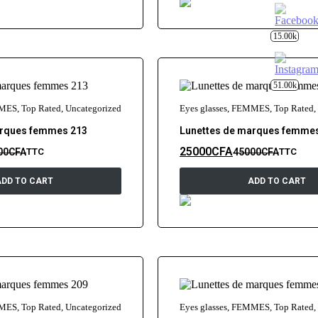
15.00k
51.00k
MES
,
Top Rated
,
Uncategorized
Eyes glasses
,
FEMMES
,
Top Rated
,
arques femmes 213
Lunettes de marques femme
25000
CFA
00
CFA
45000
CFA
TTC
TTC
ADD TO CART
ADD TO CART
MES
,
Top Rated
,
Uncategorized
Eyes glasses
,
FEMMES
,
Top Rated
,