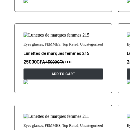
Eyes glasses
,
FEMMES
,
Top Rated
,
Uncategorized
E
Lunettes de marques femmes 215
L
25000
CFA
2
45000
CFA
TTC
ADD TO CART
Eyes glasses
,
FEMMES
,
Top Rated
,
Uncategorized
E