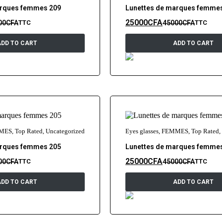
arques femmes 209
Lunettes de marques femme
25000
CFA
00
CFA
45000
CFA
TTC
TTC
ADD TO CART
ADD TO CART
MES
,
Top Rated
,
Uncategorized
Eyes glasses
,
FEMMES
,
Top Rated
,
arques femmes 205
Lunettes de marques femme
25000
CFA
00
CFA
45000
CFA
TTC
TTC
ADD TO CART
ADD TO CART