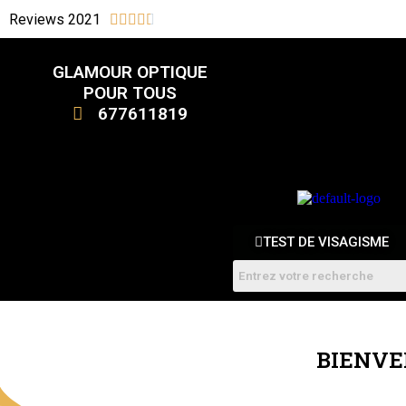
Reviews 2021





CATALOGUE
GLAMOUR OPTIQUE
POUR TOUS
FEMMES
HOMME
677611819
ENFANTS
RDV
TEST DE VISAGISME
BIENVE