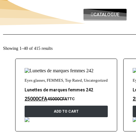
CATALOGUE
Showing 1–40 of 415 results
Eyes glasses
,
FEMMES
,
Top Rated
,
Uncategorized
E
Lunettes de marques femmes 242
L
25000
CFA
2
45000
CFA
TTC
ADD TO CART