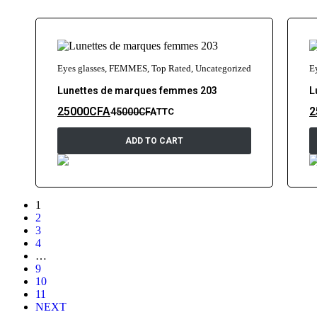
Eyes glasses
,
FEMMES
,
Top Rated
,
Uncategorized
E
Lunettes de marques femmes 203
L
25000
CFA
2
45000
CFA
TTC
ADD TO CART
1
2
3
4
…
9
10
11
NEXT