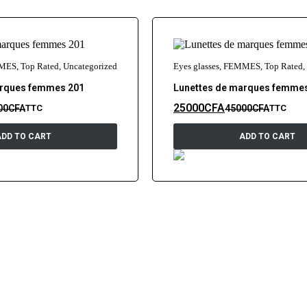
MES
,
Top Rated
,
Uncategorized
Eyes glasses
,
FEMMES
,
Top Rated
,
arques femmes 201
Lunettes de marques femme
25000
CFA
00
CFA
45000
CFA
TTC
TTC
ADD TO CART
ADD TO CART