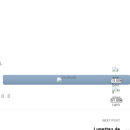
opticien Yaoundé, montures lunettes, montures, consultations,
ophtalmologue Yaoundé,Lunettes médicales, opticien Yaoundé,
montures lunettes, montures, consultations, ophtalmologue
Yaoundé,Lunettes médicales, opticien Yaoundé, montures lunettes,
montures, consultations, ophtalmologue Yaoundé,Lunettes médicales,
opticien Yaoundé, montures lunettes, montures, consultations,
ophtalmologue Yaoundé,Lunettes médicales, opticien Yaoundé,
montures lunettes, montures, consultations, ophtalmologue Yaoundé,
L
15.00k
Facebook
Linkedin
51.00k
NEXT POST
Lunettes de