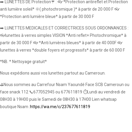
➡️ LUNETTES DE Protection☔ : 👓 *Protection antireflet et Protection
anti lumière soleil* 🌞( photochromique )* à partir de 20 000 F 👓
*Protection anti lumière bleue* à partir de 30 000 F
➡️ LUNETTES MEDICALES ET CORRECTRICES SOUS ORDONNANCES :
👓lunettes à verres simples VISION *Anti reflet+ Photochromique* à
partir de 30 000 F 👓 *Anti lumières bleues* à partir de 40 000F 👓
lunettes à verres *double foyers et progressifs* à partir de 60 000 F
*NB. * Nettoyage gratuit*
Nous expédions aussi vos lunettes partout au Cameroun.
⛳Nous sommes au Carrefour Nsam Yaoundé Face SCB Cameroun ou
face snack 112 📞677052945 ou 677611819 ⏱️Lundi au vendredi de
08H30 à 19H00 puis le Samedi de 08H30 à 17H00 Lien whatsap
boutique Nsam :
https://wa.me/c/237677611819
Lunettes médicales, opticien Yaoundé, montures lunettes, montures,
consultations, ophtalmologue Yaoundé,Lunettes médicales, opticien