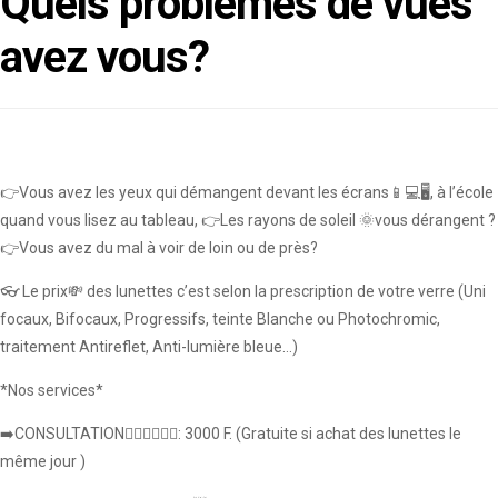
Quels problèmes de vues
avez vous?
👉Vous avez les yeux qui démangent devant les écrans📱💻🖥️, à l’école
quand vous lisez au tableau, 👉Les rayons de soleil 🌞vous dérangent ?
👉Vous avez du mal à voir de loin ou de près?
👓 Le prix💸 des lunettes c’est selon la prescription de votre verre (Uni
focaux, Bifocaux, Progressifs, teinte Blanche ou Photochromic,
traitement Antireflet, Anti-lumière bleue…)
*Nos services*
➡️CONSULTATION👨🏿‍⚕️🧑🏿‍⚕️: 3000 F. (Gratuite si achat des lunettes le
même jour )