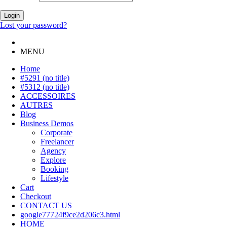
Login
Lost your password?
MENU
Home
#5291 (no title)
#5312 (no title)
ACCESSOIRES
AUTRES
Blog
Business Demos
Corporate
Freelancer
Agency
Explore
Booking
Lifestyle
Cart
Checkout
CONTACT US
google77724f9ce2d206c3.html
HOME