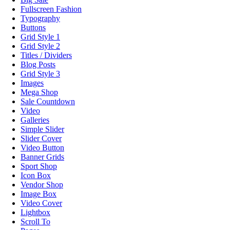
Fullscreen Fashion
Typography
Buttons
Grid Style 1
Grid Style 2
Titles / Dividers
Blog Posts
Grid Style 3
Images
Mega Shop
Sale Countdown
Video
Galleries
Simple Slider
Slider Cover
Video Button
Banner Grids
Sport Shop
Icon Box
Vendor Shop
Image Box
Video Cover
Lightbox
Scroll To