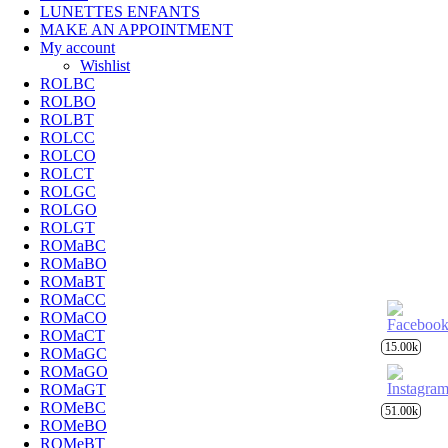
LUNETTES ENFANTS
MAKE AN APPOINTMENT
My account
Wishlist
ROLBC
ROLBO
ROLBT
ROLCC
ROLCO
ROLCT
ROLGC
ROLGO
ROLGT
ROMaBC
ROMaBO
ROMaBT
ROMaCC
ROMaCO
ROMaCT
15.00k
ROMaGC
ROMaGO
ROMaGT
ROMeBC
51.00k
ROMeBO
ROMeBT