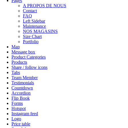
Pages
A PROPOS DE NOUS
Contact
FAQ
Left Sidebar
Maintenance
NOS MAGASINS
Size Chart
Portfolio
Map
Message box
Product Categories
Products
Share / follow icons
Tabs
Team Member
Testimonials
Countdown
Accordion
Flip Book
Forms
Hotspot
Instagram feed
Logo
Price table