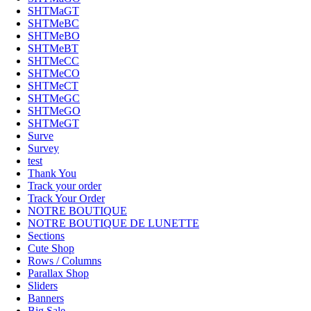
SHTMaGT
SHTMeBC
SHTMeBO
SHTMeBT
SHTMeCC
SHTMeCO
SHTMeCT
SHTMeGC
SHTMeGO
SHTMeGT
Surve
Survey
test
Thank You
Track your order
Track Your Order
NOTRE BOUTIQUE
NOTRE BOUTIQUE DE LUNETTE
Sections
Cute Shop
Rows / Columns
Parallax Shop
Sliders
Banners
Big Sale