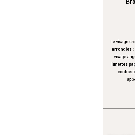
Bra
Le visage ca
arrondies :
visage ang
lunettes pap
contraste
appo