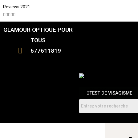
Reviews 2021





GLAMOUR OPTIQUE POUR
CATALOGUE
FEMME
TOUS
HOMMES
ENFANTS
677611819
RDV
TEST DE VISAGISME