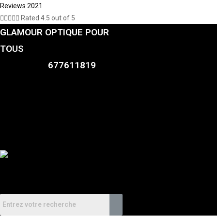
Reviews 2021





Rated 4.5 out of 5
GLAMOUR OPTIQUE POUR
TOUS
677611819
CATALOGUE
FEMMES
HOMMES
ENFANTS
RDV
TEST DE VISAGISME