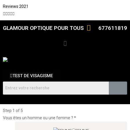
Reviews 2021





GLAMOUR OPTIQUE POUR TOUS
677611819
TEST DE VISAGISME
Step
1
of 5
Vous êtes un homme ou une femme ?
*