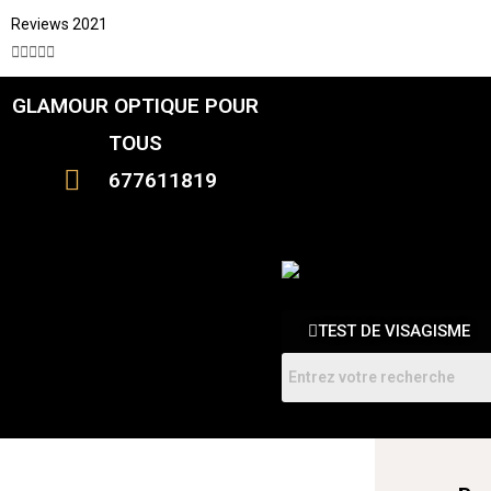
Reviews 2021





GLAMOUR OPTIQUE POUR
CATALOGUE
FEMME
TOUS
HOMMES
ENFANTS
677611819
RDV
TEST DE VISAGISME