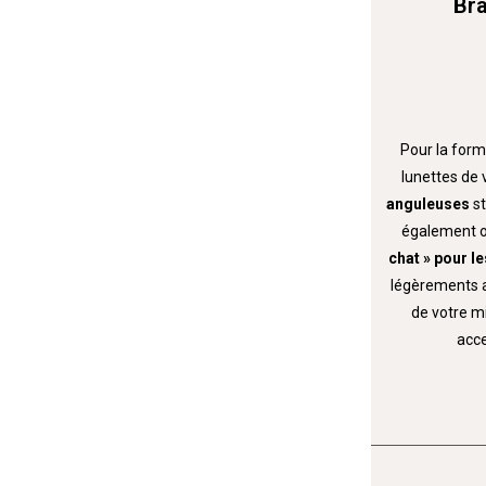
Bra
Pour la form
lunettes de 
anguleuses
s
également o
chat » pour le
légèrements ar
de votre m
acce