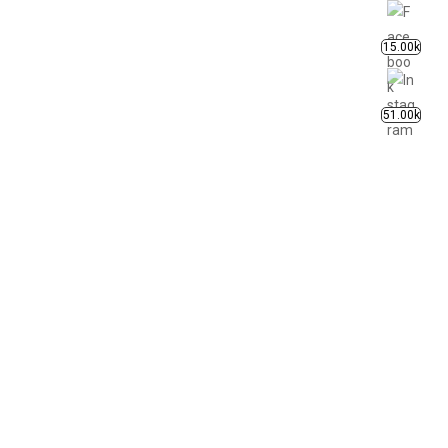
15.00k
51.00k