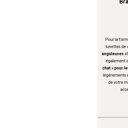
Bra
Pour la form
lunettes de 
anguleuses
s
également o
chat » pour le
légèrements ar
de votre m
acce