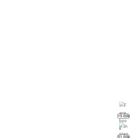
15.00k
51.00k