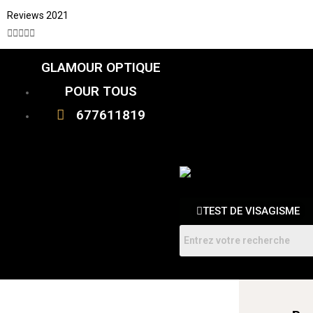
Reviews 2021





GLAMOUR OPTIQUE
CATALOGUE
FEMME
POUR TOUS
HOMMES
ENFANTS
677611819
RDV
TEST DE VISAGISME