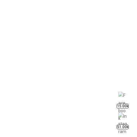
15.00k
51.00k