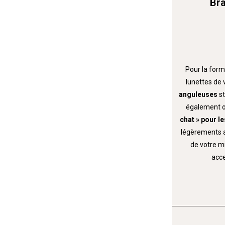
Bra
Pour la form
lunettes de 
anguleuses
s
également o
chat » pour le
légèrements ar
de votre m
acce