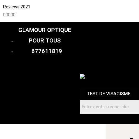
Reviews 2021





GLAMOUR OPTIQUE
CATALOGUE
FEMME
POUR TOUS
HOMMES
ENFANTS
677611819
RDV
TEST DE VISAGISME