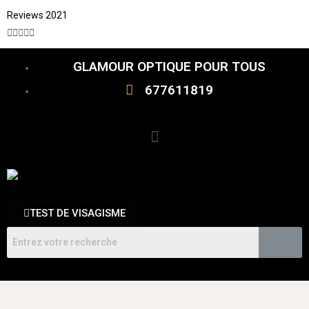
Reviews 2021





GLAMOUR OPTIQUE POUR TOUS
677611819
TEST DE VISAGISME