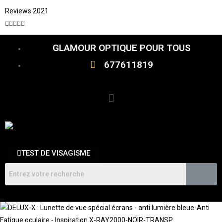
Reviews 2021





GLAMOUR OPTIQUE POUR TOUS
677611819
TEST DE VISAGISME