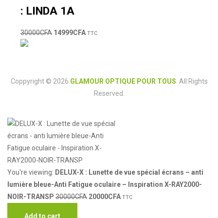
: LINDA 1A
30000
CFA
14999
CFA
TTC
Coppyright © 2026
GLAMOUR OPTIQUE POUR TOUS
. All Rights
Reserved.
You're viewing:
DELUX-X : Lunette de vue spécial écrans – anti
lumière bleue-Anti Fatigue oculaire – Inspiration X-RAY2000-
NOIR-TRANSP
30000
CFA
20000
CFA
TTC
Add to cart