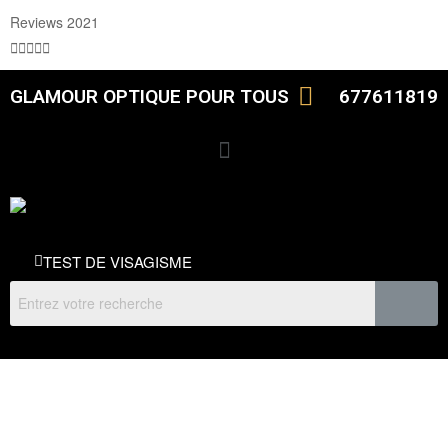
Reviews 2021





GLAMOUR OPTIQUE POUR TOUS
677611819
TEST DE VISAGISME