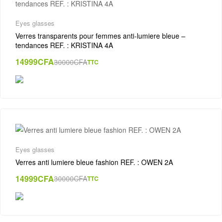
Eyes glasses
Verres transparents pour femmes anti-lumiere bleue –
tendances REF. : KRISTINA 4A
14999
CFA
30000
CFA
TTC
Eyes glasses
Verres anti lumiere bleue fashion REF. : OWEN 2A
14999
CFA
30000
CFA
TTC