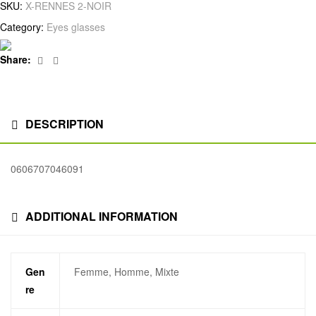
SKU:
X-RENNES 2-NOIR
Category:
Eyes glasses
Facebook
Linkedin
Share:
DESCRIPTION
0606707046091
ADDITIONAL INFORMATION
Gen
Femme, Homme, Mixte
re