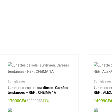
Sun glasses
Sun glasses
Lunettes de soleil surdimen. Carrées
Lunette de 
tendances – REF. : CHEIMA 1A
REF. : ALE
17000
CFA
14999
CF
30000
CFA
TTC