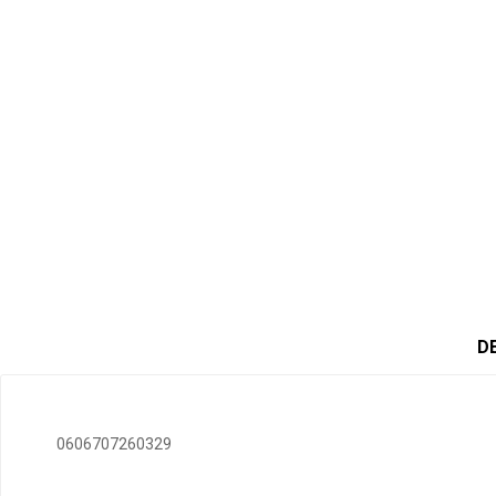
D
0606707260329