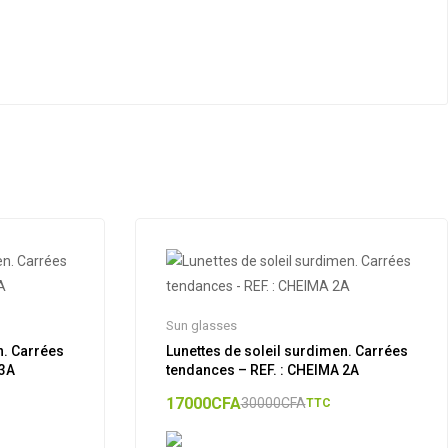
Sun glasses
n. Carrées
Lunettes de soleil surdimen. Carrées
A 3A
tendances – REF. : CHEIMA 2A
17000
CFA
30000
CFA
TTC