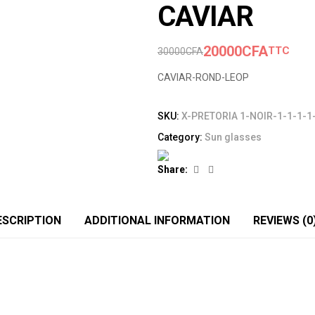
CAVIAR
20000
CFA
TTC
30000
CFA
CAVIAR-ROND-LEOP
SKU:
X-PRETORIA 1-NOIR-1-1-1-1-
Category:
Sun glasses
Facebook
Linkedin
Share:
ESCRIPTION
ADDITIONAL INFORMATION
REVIEWS (0