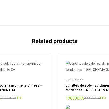
Related products
Sun glasses
soleil surdimensionnées –
Lunettes de soleil surdime
XANDRA 3A
tendances – REF. : CHEIM
A
17000
CFA
30000
CFA
30000
CFA
TTC
TTC