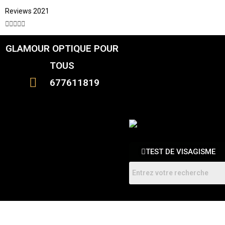
Reviews 2021





GLAMOUR OPTIQUE POUR
CATALOGUE
FEMME
TOUS
HOMMES
ENFANTS
677611819
RDV
TEST DE VISAGISME