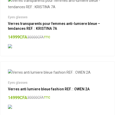
Eyes glasses
Verres transparents pour femmes anti-lumiere bleue –
tendances REF. : KRISTINA 7A
14999
CFA
30000
CFA
TTC
Eyes glasses
Verres anti lumiere bleue fashion REF. : OWEN 2A
14999
CFA
30000
CFA
TTC