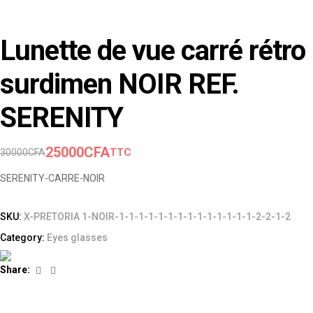
Lunette de vue carré rétro
surdimen NOIR REF.
SERENITY
25000
CFA
TTC
30000
CFA
SERENITY-CARRE-NOIR
SKU:
X-PRETORIA 1-NOIR-1-1-1-1-1-1-1-1-1-1-1-1-1-1-2-2-1-2
Category:
Eyes glasses
Facebook
Linkedin
Share: