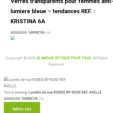
Verres transparents pour femmes anti-
lumiere bleue – tendances REF. :
KRISTINA 6A
30000
CFA
14999
CFA
TTC
Coppyright © 2026
GLAMOUR OPTIQUE POUR TOUS
. All Rights
Reserved.
You're viewing:
Lunette de vue RONDE BP ROSE REF. AXELLE
20000
CFA
15000
CFA
TTC
Add to cart