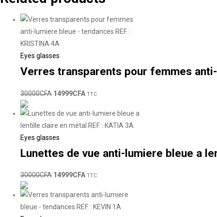
Eyes glasses
Verres transparents pour femmes anti-
30000
CFA
14999
CFA
TTC
Eyes glasses
Lunettes de vue anti-lumiere bleue a len
30000
CFA
14999
CFA
TTC