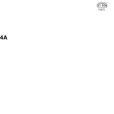
51.00k
 4A