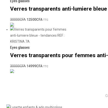
Eyes glasses
Verres transparents anti-lumiere bleue
30000
CFA
12500
CFA
TTC
Eyes glasses
Verres transparents pour femmes anti-
30000
CFA
14999
CFA
TTC
C