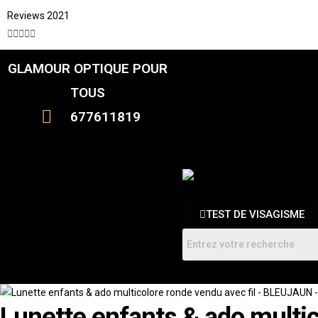
Reviews 2021





GLAMOUR OPTIQUE POUR
CATALOGUE
FEMME
TOUS
HOMMES
ENFANTS
677611819
RDV
TEST DE VISAGISME
Lunette enfants & ado multi