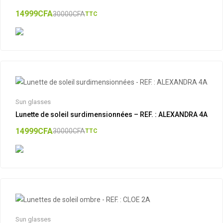
14999
CFA
30000
CFA
TTC
Sun glasses
Lunette de soleil surdimensionnées – REF. : ALEXANDRA 4A
14999
CFA
30000
CFA
TTC
Sun glasses