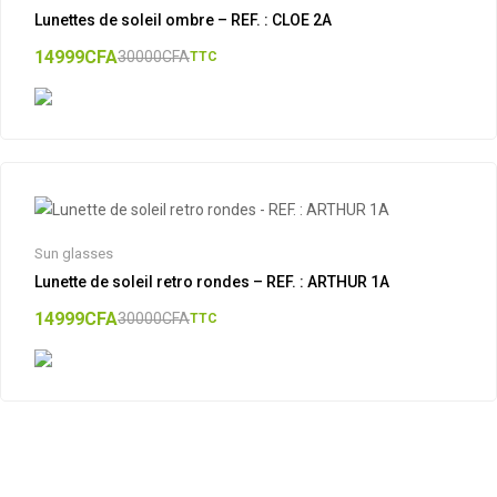
Lunettes de soleil ombre – REF. : CLOE 2A
14999
CFA
30000
CFA
TTC
Sun glasses
Lunette de soleil retro rondes – REF. : ARTHUR 1A
14999
CFA
30000
CFA
TTC