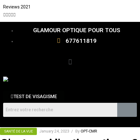
Reviews 2021





GLAMOUR OPTIQUE POUR TOUS
677611819
TEST DE VISAGISME
January 24, 2023
By
OPT-CMR
SANTÉ DE LA VUE