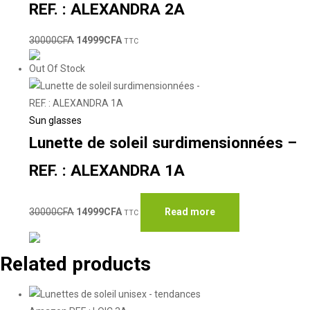
REF. : ALEXANDRA 2A
30000
CFA
14999
CFA
TTC
Out Of Stock
Sun glasses
Lunette de soleil surdimensionnées –
REF. : ALEXANDRA 1A
30000
CFA
14999
CFA
Read more
TTC
Related products