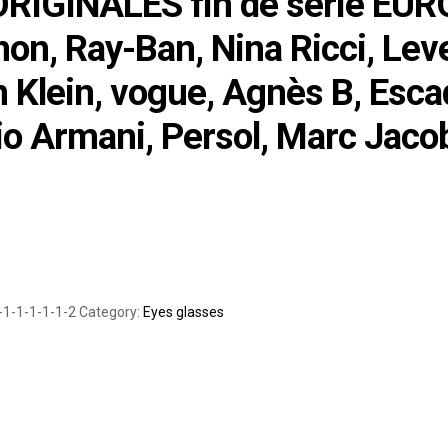
ORIGINALES fin de série EUR
n, Ray-Ban, Nina Ricci, Level,
 Klein, vogue, Agnès B, Escad
o Armani, Persol, Marc Jacob
-1-1-1-1-1-2
Category:
Eyes glasses