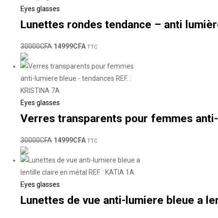
Eyes glasses
Lunettes rondes tendance – anti lumiè
30000
CFA
14999
CFA
TTC
Eyes glasses
Verres transparents pour femmes anti-
30000
CFA
14999
CFA
TTC
Eyes glasses
Lunettes de vue anti-lumiere bleue a len