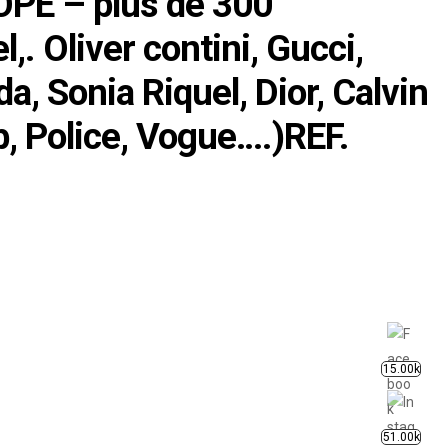
OPE – plus de 300
. Oliver contini, Gucci,
a, Sonia Riquel, Dior, Calvin
, Police, Vogue….)REF.
15.00k
51.00k