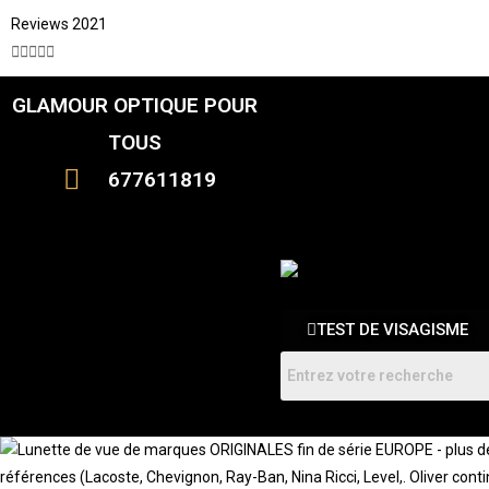
Reviews 2021





GLAMOUR OPTIQUE POUR
CATALOGUE
FEMME
TOUS
HOMMES
ENFANTS
677611819
RDV
TEST DE VISAGISME