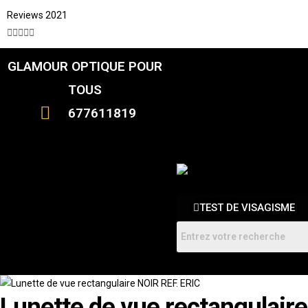
Reviews 2021





GLAMOUR OPTIQUE POUR
CATALOGUE
FEMME
TOUS
HOMMES
ENFANTS
677611819
RDV
TEST DE VISAGISME
Lunette de vue rectangulair