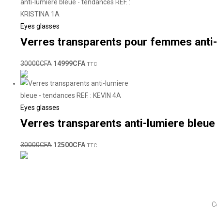
Eyes glasses
Verres transparents pour femmes anti-
30000
CFA
14999
CFA
TTC
Eyes glasses
Verres transparents anti-lumiere bleue
30000
CFA
12500
CFA
TTC
C