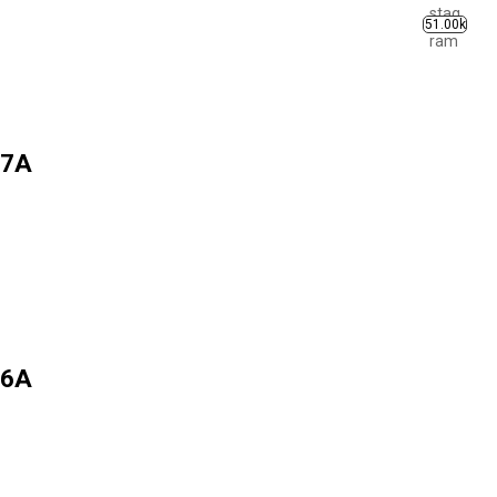
51.00k
 7A
 6A