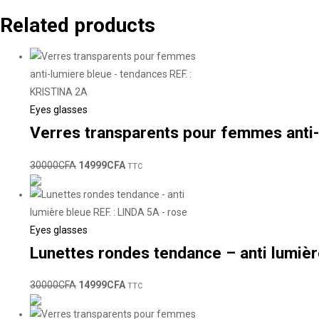
Related products
Eyes glasses
Verres transparents pour femmes anti-
30000
CFA
14999
CFA
TTC
Eyes glasses
Lunettes rondes tendance – anti lumièr
30000
CFA
14999
CFA
TTC