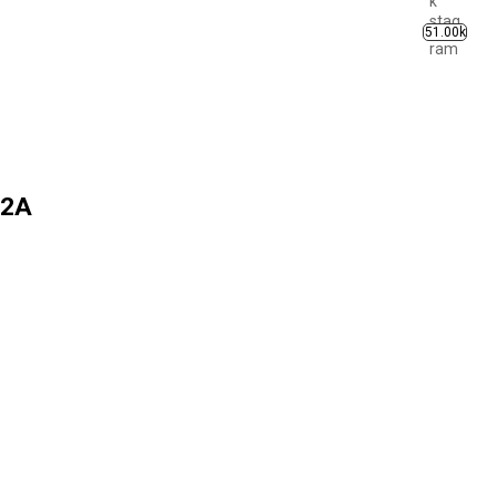
51.00k
 2A