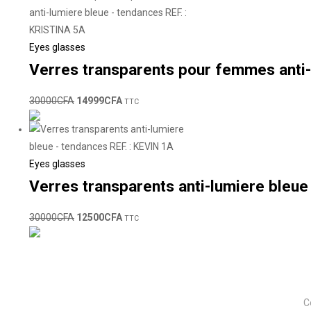
Eyes glasses
Verres transparents pour femmes anti-
30000
CFA
14999
CFA
TTC
Eyes glasses
Verres transparents anti-lumiere bleue
30000
CFA
12500
CFA
TTC
C