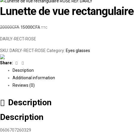
Lunette de vue rectangulair
20000
CFA
15000
CFA
TTC
DARLY-RECT-ROSE
SKU:
DARLY-RECT-ROSE
Category:
Eyes glasses
Facebook
Linkedin
Share:
Description
Additional information
Reviews (0)
Description
Description
0606707260329