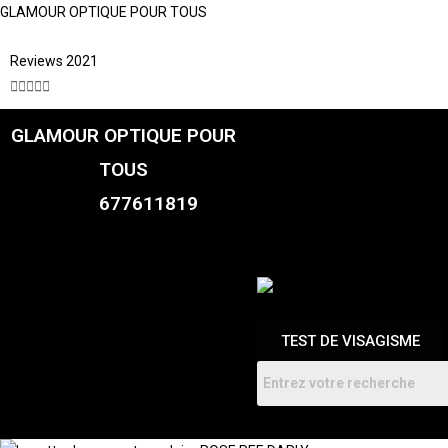
GLAMOUR OPTIQUE POUR TOUS
Reviews 2021





GLAMOUR OPTIQUE POUR
CATALOGUE
FEMME
TOUS
HOMMES
ENFANTS
677611819
RDV
TEST DE VISAGISME