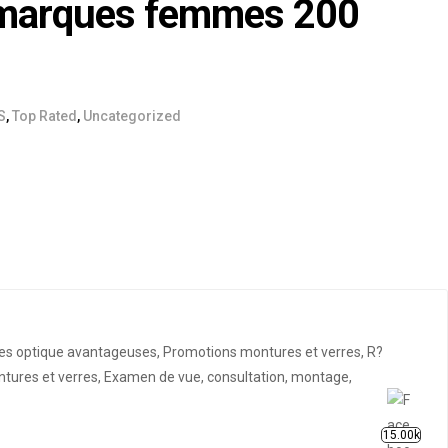
 marques femmes 200
S
,
Top Rated
,
Uncategorized
fres optique avantageuses, Promotions montures et verres, R?
ontures et verres, Examen de vue, consultation, montage,
15.00k