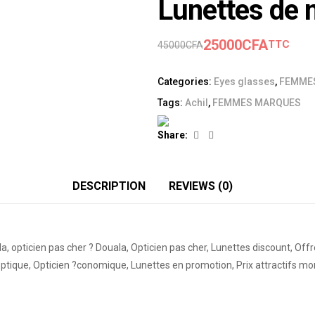
Lunettes de
25000
CFA
TTC
45000
CFA
Categories:
Eyes glasses
,
FEMME
Tags:
Achil
,
FEMMES MARQUES
Facebook
Linkedin
Share:
DESCRIPTION
REVIEWS (0)
 opticien pas cher ? Douala, Opticien pas cher, Lunettes discount, Of
 optique, Opticien ?conomique, Lunettes en promotion, Prix attractifs m