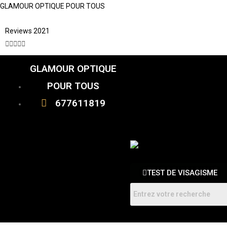
GLAMOUR OPTIQUE POUR TOUS
Reviews 2021





GLAMOUR OPTIQUE
CATALOGUE
FEMME
POUR TOUS
HOMMES
ENFANTS
677611819
RDV
TEST DE VISAGISME