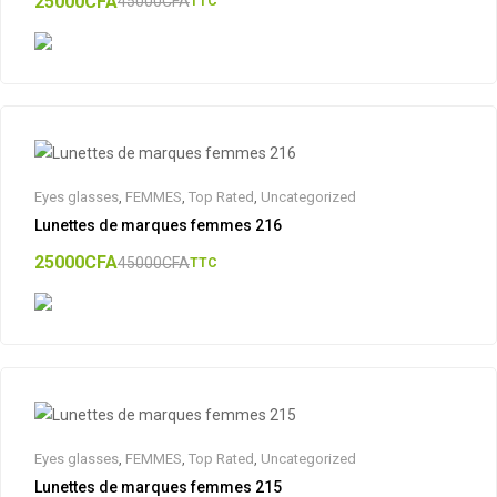
25000
CFA
45000
CFA
TTC
Eyes glasses
,
FEMMES
,
Top Rated
,
Uncategorized
Lunettes de marques femmes 216
25000
CFA
45000
CFA
TTC
Eyes glasses
,
FEMMES
,
Top Rated
,
Uncategorized
Lunettes de marques femmes 215