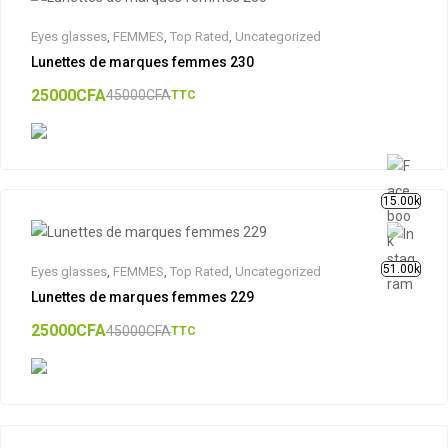
Eyes glasses
,
FEMMES
,
Top Rated
,
Uncategorized
Lunettes de marques femmes 230
25000
CFA
45000
CFA
TTC
15.00k
51.00k
Eyes glasses
,
FEMMES
,
Top Rated
,
Uncategorized
Lunettes de marques femmes 229
25000
CFA
45000
CFA
TTC