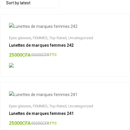
Eyes glasses
,
FEMMES
,
Top Rated
,
Uncategorized
Lunettes de marques femmes 242
25000
CFA
45000
CFA
TTC
Eyes glasses
,
FEMMES
,
Top Rated
,
Uncategorized
Lunettes de marques femmes 241
25000
CFA
45000
CFA
TTC