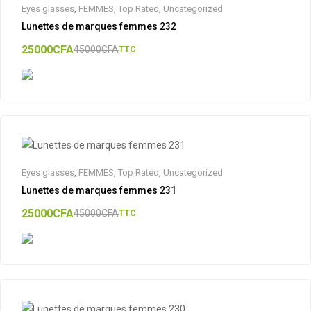
Eyes glasses
,
FEMMES
,
Top Rated
,
Uncategorized
Lunettes de marques femmes 232
25000
CFA
45000
CFA
TTC
Eyes glasses
,
FEMMES
,
Top Rated
,
Uncategorized
Lunettes de marques femmes 231
25000
CFA
45000
CFA
TTC