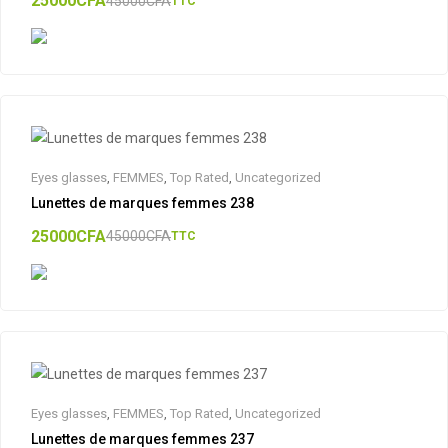
25000
CFA
45000
CFA
TTC
Eyes glasses
,
FEMMES
,
Top Rated
,
Uncategorized
Lunettes de marques femmes 238
25000
CFA
45000
CFA
TTC
Eyes glasses
,
FEMMES
,
Top Rated
,
Uncategorized
Lunettes de marques femmes 237