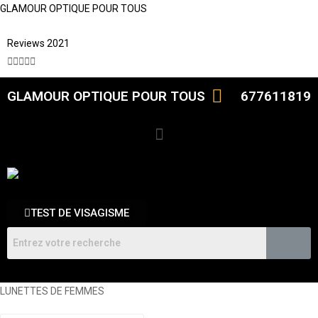
GLAMOUR OPTIQUE POUR TOUS
Reviews 2021





GLAMOUR OPTIQUE POUR TOUS
677611819
TEST DE VISAGISME
LUNETTES DE FEMMES