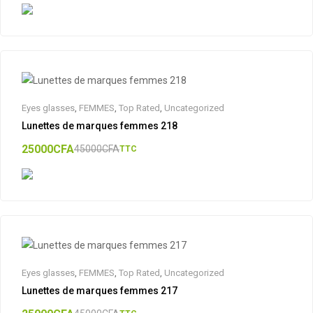
Eyes glasses
,
FEMMES
,
Top Rated
,
Uncategorized
Lunettes de marques femmes 218
25000
CFA
45000
CFA
TTC
Eyes glasses
,
FEMMES
,
Top Rated
,
Uncategorized
Lunettes de marques femmes 217