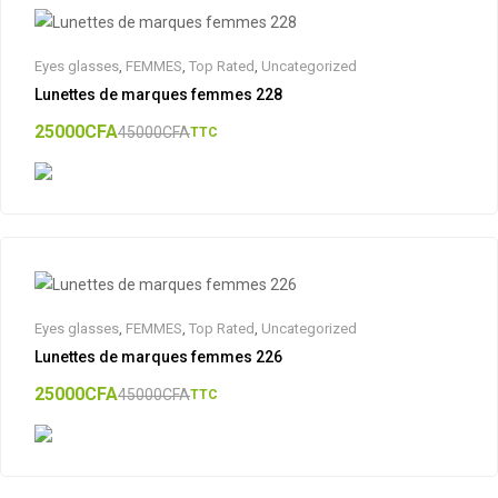
Eyes glasses
,
FEMMES
,
Top Rated
,
Uncategorized
Lunettes de marques femmes 228
25000
CFA
45000
CFA
TTC
Eyes glasses
,
FEMMES
,
Top Rated
,
Uncategorized
Lunettes de marques femmes 226
25000
CFA
45000
CFA
TTC