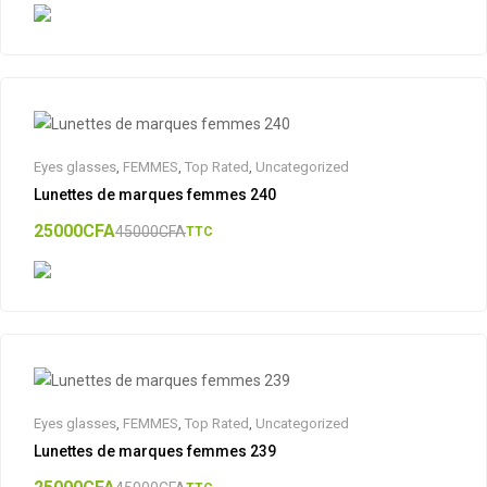
Eyes glasses
,
FEMMES
,
Top Rated
,
Uncategorized
Lunettes de marques femmes 240
25000
CFA
45000
CFA
TTC
Eyes glasses
,
FEMMES
,
Top Rated
,
Uncategorized
Lunettes de marques femmes 239