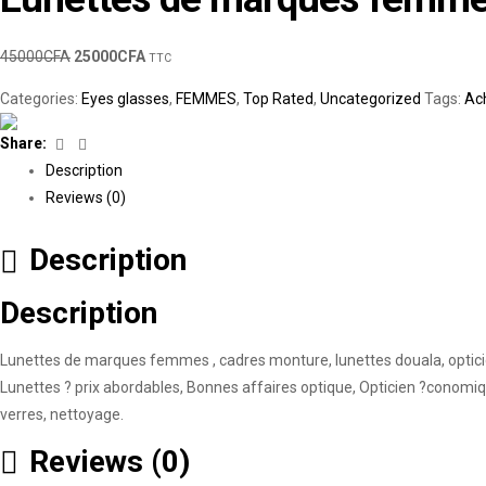
45000
CFA
25000
CFA
TTC
Categories:
Eyes glasses
,
FEMMES
,
Top Rated
,
Uncategorized
Tags:
Ach
Facebook
Linkedin
Share:
Description
Reviews (0)
Description
Description
Lunettes de marques femmes , cadres monture, lunettes douala, opticie
Lunettes ? prix abordables, Bonnes affaires optique, Opticien ?conom
verres, nettoyage.
Reviews (0)