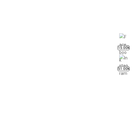
15.00k
51.00k