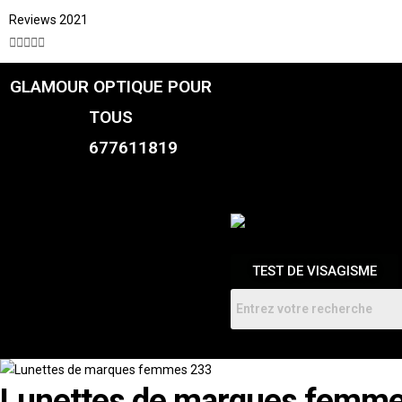
Reviews 2021





GLAMOUR OPTIQUE POUR
CATALOGUE
FEMME
TOUS
HOMMES
ENFANTS
677611819
RDV
TEST DE VISAGISME
Lunettes de marques femm