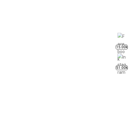
15.00k
51.00k