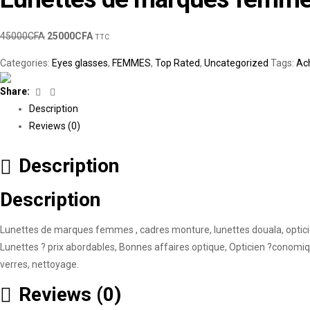
45000
CFA
25000
CFA
TTC
Categories:
Eyes glasses
,
FEMMES
,
Top Rated
,
Uncategorized
Tags:
Ach
Facebook
Linkedin
Share:
Description
Reviews (0)
Description
Description
Lunettes de marques femmes , cadres monture, lunettes douala, opticie
Lunettes ? prix abordables, Bonnes affaires optique, Opticien ?conom
verres, nettoyage.
Reviews (0)