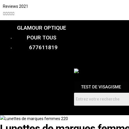
Reviews 2021





GLAMOUR OPTIQUE
CATALOGUE
FEMME
POUR TOUS
HOMMES
ENFANTS
677611819
RDV
TEST DE VISAGISME
Lunettes de marques femm