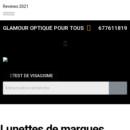
Reviews 2021





GLAMOUR OPTIQUE POUR TOUS
677611819
TEST DE VISAGISME
Lunettes de marques