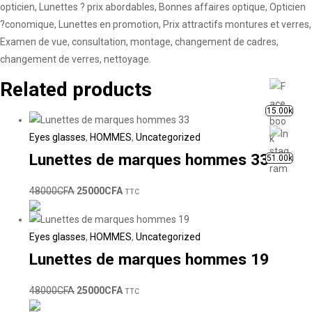
opticien, Lunettes ? prix abordables, Bonnes affaires optique, Opticien
?conomique, Lunettes en promotion, Prix attractifs montures et verres,
Examen de vue, consultation, montage, changement de cadres,
changement de verres, nettoyage.
Related products
15.00k
Eyes glasses
,
HOMMES
,
Uncategorized
Lunettes de marques hommes 33
51.00k
48000
CFA
25000
CFA
TTC
Eyes glasses
,
HOMMES
,
Uncategorized
Lunettes de marques hommes 19
48000
CFA
25000
CFA
TTC