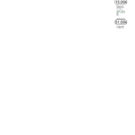
15.00k
51.00k