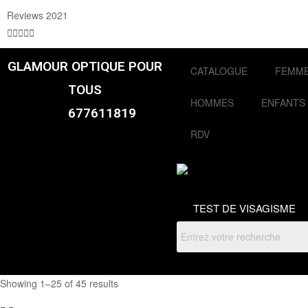
Reviews 2021





GLAMOUR OPTIQUE POUR
CATALOGUE
FEMM
TOUS
HOMMES
ENFANTS
677611819
RDV
TEST DE VISAGISME
Showing 1–25 of 45 results