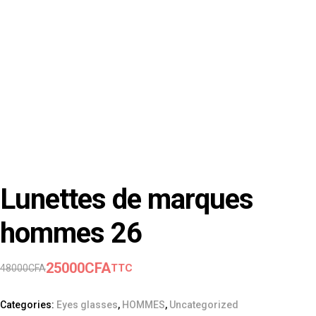
Lunettes de marques
hommes 26
25000
CFA
TTC
48000
CFA
Categories:
Eyes glasses
,
HOMMES
,
Uncategorized