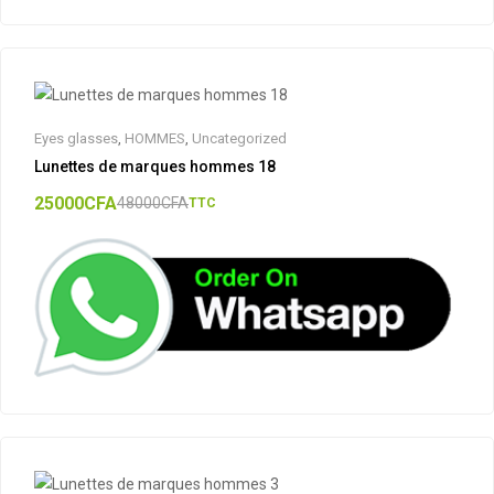
Eyes glasses
,
HOMMES
,
Uncategorized
Lunettes de marques hommes 18
25000
CFA
48000
CFA
TTC