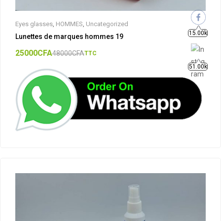
Eyes glasses
,
HOMMES
,
Uncategorized
15.00k
Lunettes de marques hommes 19
25000
CFA
48000
CFA
TTC
51.00k