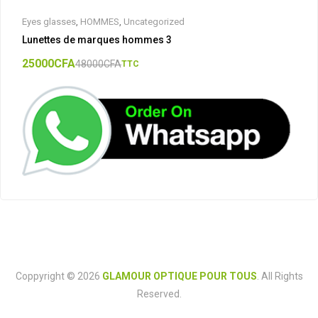
Eyes glasses
,
HOMMES
,
Uncategorized
Lunettes de marques hommes 3
25000
CFA
48000
CFA
TTC
Coppyright © 2026
GLAMOUR OPTIQUE POUR TOUS
. All Rights
Reserved.