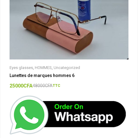
Eyes glasses
,
HOMMES
,
Uncategorized
Lunettes de marques hommes 6
25000
CFA
48000
CFA
TTC