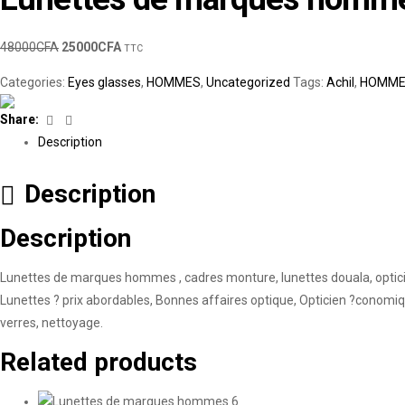
48000
CFA
25000
CFA
TTC
Categories:
Eyes glasses
,
HOMMES
,
Uncategorized
Tags:
Achil
,
HOMME
Facebook
Linkedin
Share:
Description
Description
Description
Lunettes de marques hommes , cadres monture, lunettes douala, opticie
Lunettes ? prix abordables, Bonnes affaires optique, Opticien ?conom
verres, nettoyage.
Related products