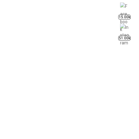
15.00k
51.00k