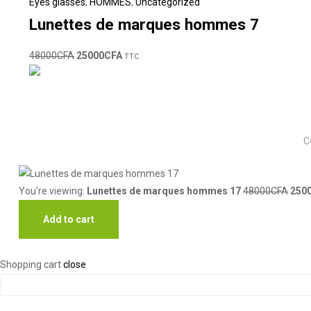
Eyes glasses
,
HOMMES
,
Uncategorized
Lunettes de marques hommes 7
48000
CFA
25000
CFA
TTC
C
You're viewing:
Lunettes de marques hommes 17
48000
CFA
250
Add to cart
Shopping cart
close