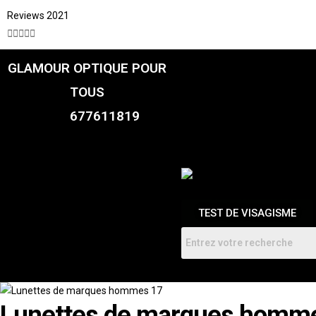
Reviews 2021





GLAMOUR OPTIQUE POUR
CATALOGUE
FEMME
TOUS
HOMMES
ENFANTS
677611819
RDV
TEST DE VISAGISME
Lunettes de marques homm