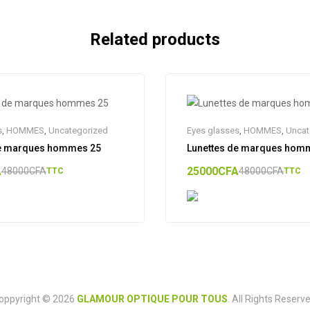
Related products
s
,
HOMMES
,
Uncategorized
Eyes glasses
,
HOMMES
,
Uncat
de marques hommes 25
Lunettes de marques hom
A
25000
CFA
48000
CFA
48000
CFA
TTC
TTC
oppyright © 2026
GLAMOUR OPTIQUE POUR TOUS
. All Rights Reserve