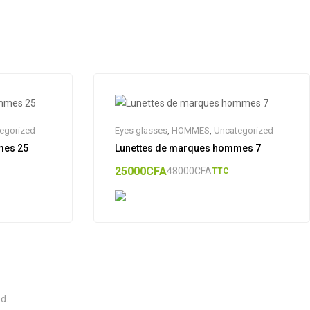
egorized
Eyes glasses
,
HOMMES
,
Uncategorized
mes 25
Lunettes de marques hommes 7
25000
CFA
48000
CFA
TTC
d.