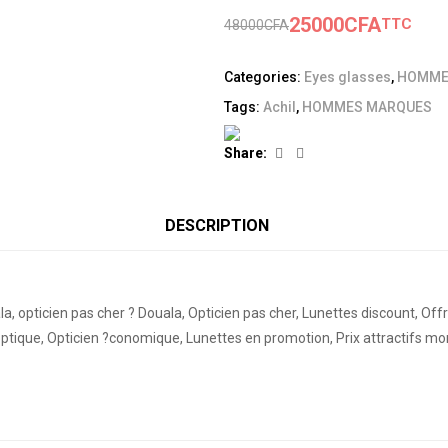
25000
CFA
TTC
48000
CFA
Categories:
Eyes glasses
,
HOMME
Tags:
Achil
,
HOMMES MARQUES
Facebook
Linkedin
Share:
DESCRIPTION
 opticien pas cher ? Douala, Opticien pas cher, Lunettes discount, Of
 optique, Opticien ?conomique, Lunettes en promotion, Prix attractifs m