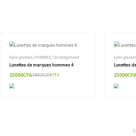
Eyes glasses
,
HOMMES
,
Uncategorized
Eyes glasse
Lunettes de marques hommes 4
Lunettes 
25000
CFA
25000
CF
48000
CFA
TTC
C