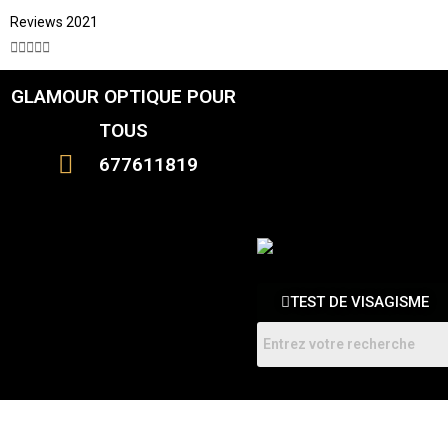
Reviews 2021





GLAMOUR OPTIQUE POUR
CATALOGUE
FEMME
TOUS
HOMMES
ENFANTS
677611819
RDV
TEST DE VISAGISME