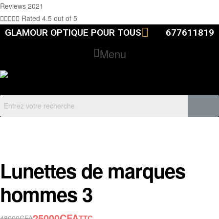
Reviews 2021





Rated 4.5 out of 5
GLAMOUR OPTIQUE POUR TOUS
677611819
Menu
TEST DE VISAGISME
Lunettes de marques
hommes 3
25000
CFA
TTC
48000
CFA