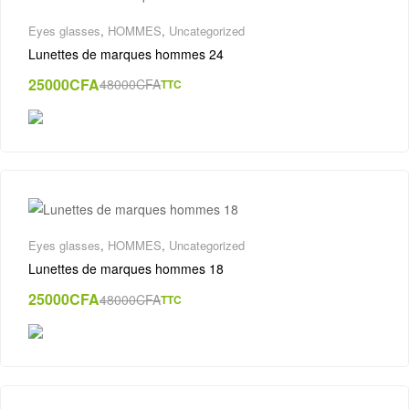
Eyes glasses
,
HOMMES
,
Uncategorized
Lunettes de marques hommes 24
25000
CFA
48000
CFA
TTC
Original
Current
price
price
was:
is:
48000CFA.
25000CFA.
Eyes glasses
,
HOMMES
,
Uncategorized
Lunettes de marques hommes 18
25000
CFA
48000
CFA
TTC
Original
Current
price
price
was:
is:
48000CFA.
25000CFA.