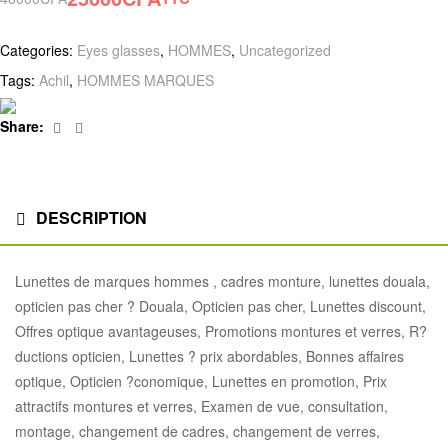
Original
Current
price
price
was:
is:
Categories:
Eyes glasses
,
HOMMES
,
Uncategorized
48000CFA.
25000CFA.
Tags:
Achil
,
HOMMES MARQUES
Facebook
Linkedin
Share:
DESCRIPTION
Lunettes de marques hommes , cadres monture, lunettes douala,
opticien pas cher ? Douala, Opticien pas cher, Lunettes discount,
Offres optique avantageuses, Promotions montures et verres, R?
ductions opticien, Lunettes ? prix abordables, Bonnes affaires
optique, Opticien ?conomique, Lunettes en promotion, Prix
attractifs montures et verres, Examen de vue, consultation,
montage, changement de cadres, changement de verres,