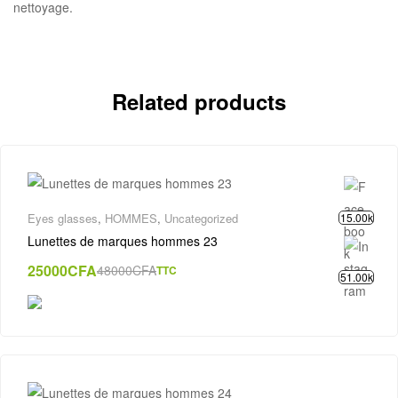
nettoyage.
Related products
15.00k
Eyes glasses
,
HOMMES
,
Uncategorized
Lunettes de marques hommes 23
25000
CFA
48000
CFA
TTC
51.00k
Original
Current
price
price
was:
is:
48000CFA.
25000CFA.