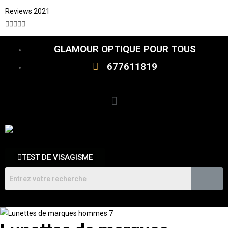
Reviews 2021





GLAMOUR OPTIQUE POUR TOUS
677611819
TEST DE VISAGISME