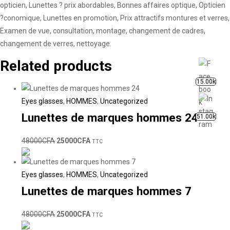
opticien, Lunettes ? prix abordables, Bonnes affaires optique, Opticien
?conomique, Lunettes en promotion, Prix attractifs montures et verres,
Examen de vue, consultation, montage, changement de cadres,
changement de verres, nettoyage.
Related products
15.00k
Eyes glasses
,
HOMMES
,
Uncategorized
Lunettes de marques hommes 24
51.00k
48000
CFA
25000
CFA
TTC
Eyes glasses
,
HOMMES
,
Uncategorized
Lunettes de marques hommes 7
48000
CFA
25000
CFA
TTC