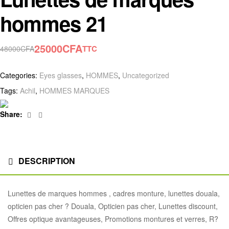
hommes 21
25000
CFA
TTC
48000
CFA
Categories:
Eyes glasses
,
HOMMES
,
Uncategorized
Tags:
Achil
,
HOMMES MARQUES
Facebook
Linkedin
Share:
DESCRIPTION
Lunettes de marques hommes , cadres monture, lunettes douala,
opticien pas cher ? Douala, Opticien pas cher, Lunettes discount,
Offres optique avantageuses, Promotions montures et verres, R?