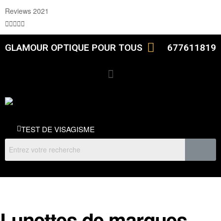
Reviews 2021





GLAMOUR OPTIQUE POUR TOUS
677611819
TEST DE VISAGISME
Lunettes de marques