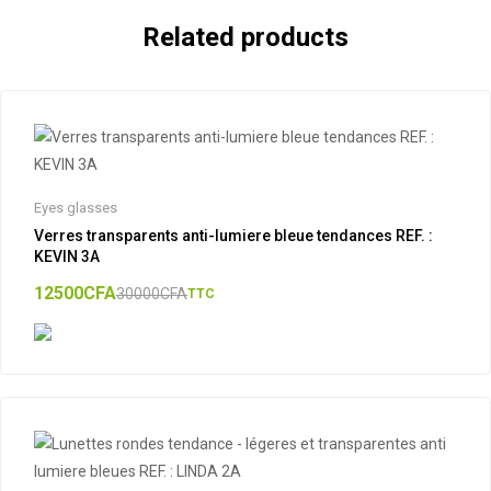
Related products
Eyes glasses
Verres transparents anti-lumiere bleue tendances REF. :
KEVIN 3A
12500
CFA
30000
CFA
TTC