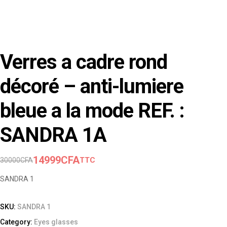
Verres a cadre rond
décoré – anti-lumiere
bleue a la mode REF. :
SANDRA 1A
14999
CFA
TTC
30000
CFA
SANDRA 1
SKU:
SANDRA 1
Category:
Eyes glasses