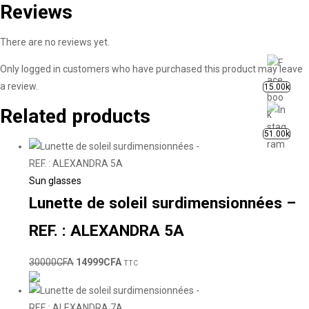
Reviews
There are no reviews yet.
Only logged in customers who have purchased this product may leave
a review.
15.00k
Related products
51.00k
Sun glasses
Lunette de soleil surdimensionnées –
REF. : ALEXANDRA 5A
30000
CFA
14999
CFA
TTC