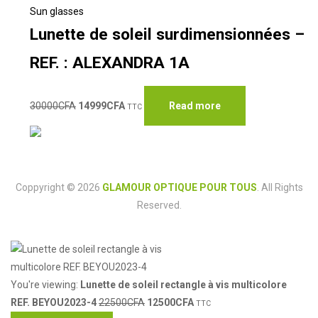
Sun glasses
Lunette de soleil surdimensionnées –
REF. : ALEXANDRA 1A
30000
CFA
14999
CFA
Read more
TTC
Coppyright © 2026
GLAMOUR OPTIQUE POUR TOUS
. All Rights
Reserved.
You're viewing:
Lunette de soleil rectangle à vis multicolore
REF. BEYOU2023-4
22500
CFA
12500
CFA
TTC