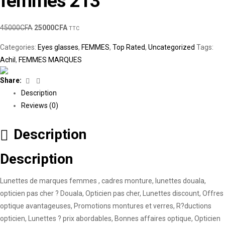
femmes 213
45000
CFA
25000
CFA
TTC
Categories:
Eyes glasses
,
FEMMES
,
Top Rated
,
Uncategorized
Tags:
Achil
,
FEMMES MARQUES
Facebook
Linkedin
Share:
Description
Reviews (0)
Description
Description
Lunettes de marques femmes , cadres monture, lunettes douala,
opticien pas cher ? Douala, Opticien pas cher, Lunettes discount, Offres
optique avantageuses, Promotions montures et verres, R?ductions
opticien, Lunettes ? prix abordables, Bonnes affaires optique, Opticien