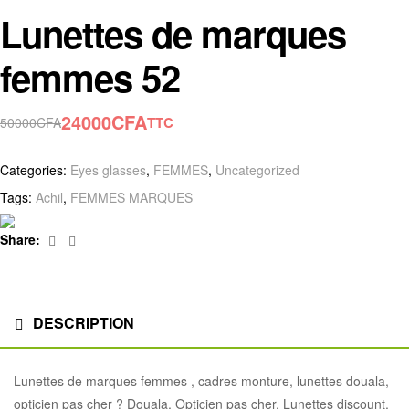
Lunettes de marques
femmes 52
24000
CFA
TTC
50000
CFA
Categories:
Eyes glasses
,
FEMMES
,
Uncategorized
Tags:
Achil
,
FEMMES MARQUES
Facebook
Linkedin
Share:
DESCRIPTION
Lunettes de marques femmes , cadres monture, lunettes douala,
opticien pas cher ? Douala, Opticien pas cher, Lunettes discount,