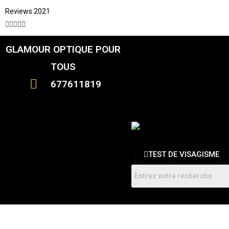
Reviews 2021





GLAMOUR OPTIQUE POUR
CATALOGUE
FEMME
TOUS
HOMMES
ENFANTS
677611819
RDV
TEST DE VISAGISME