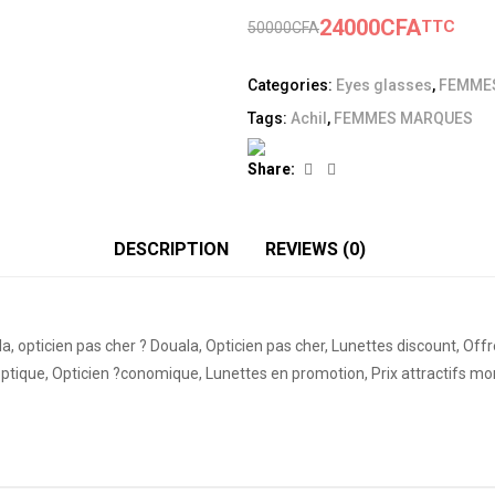
24000
CFA
TTC
50000
CFA
Categories:
Eyes glasses
,
FEMME
Tags:
Achil
,
FEMMES MARQUES
Facebook
Linkedin
Share:
DESCRIPTION
REVIEWS (0)
 opticien pas cher ? Douala, Opticien pas cher, Lunettes discount, Of
 optique, Opticien ?conomique, Lunettes en promotion, Prix attractifs m