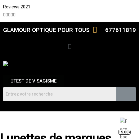
Reviews 2021





GLAMOUR OPTIQUE POUR TOUS
677611819
TEST DE VISAGISME
15.00k
Lunettes de marques