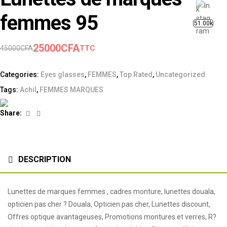
femmes 95
51.00k
25000
CFA
TTC
45000
CFA
Categories:
Eyes glasses
,
FEMMES
,
Top Rated
,
Uncategorized
Tags:
Achil
,
FEMMES MARQUES
Facebook
Linkedin
Share:
DESCRIPTION
Lunettes de marques femmes , cadres monture, lunettes douala,
opticien pas cher ? Douala, Opticien pas cher, Lunettes discount,
Offres optique avantageuses, Promotions montures et verres, R?