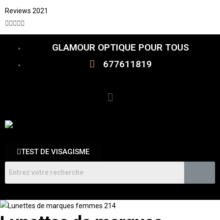
Reviews 2021





GLAMOUR OPTIQUE POUR TOUS
677611819
TEST DE VISAGISME